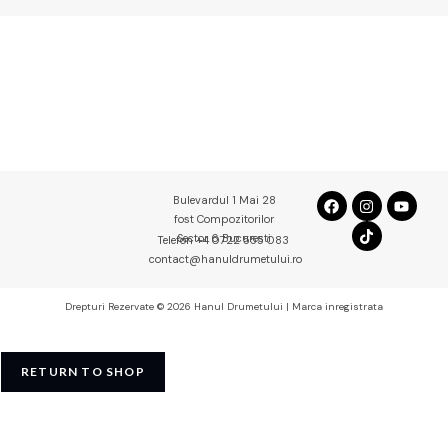
Bulevardul 1 Mai 28
fost Compozitorilor
Sector 6 Bucuresti
Telefon +4 0722 555 083
contact@hanuldrumetului.ro
Drepturi Rezervate © 2026 Hanul Drumetului | Marca inregistrata
RETURN TO SHOP