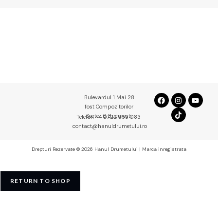
Bulevardul 1 Mai 28
fost Compozitorilor
Sector 6 Bucuresti
Telefon +4 0722 555 083
contact@hanuldrumetului.ro
Drepturi Rezervate © 2026 Hanul Drumetului | Marca inregistrata
RETURN TO SHOP