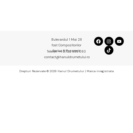
Bulevardul 1 Mai 28
fost Compozitorilor
Sector 6 Bucuresti
Telefon +4 0722 555 083
contact@hanuldrumetului.ro
Drepturi Rezervate © 2026 Hanul Drumetului | Marca inregistrata