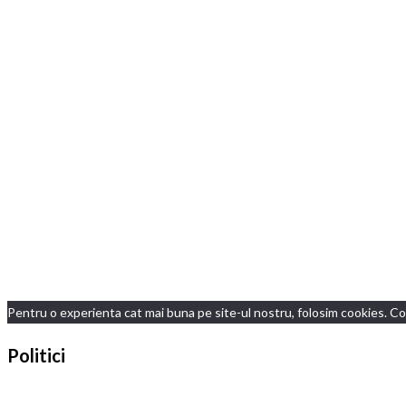
Pentru o experienta cat mai buna pe site-ul nostru, folosim cookies. Con
Politici